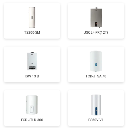
Замена мембраны
от 3749 ₽
Заказать
TS200-SM
JSQ24-PR(12T)
IGW 13 B
FCD-JTSA 70
FCD-JTLD 300
ES80V-V1