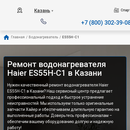
Наш сервисный центр сп
Казань
Спар
▼
+7 (800) 302-39-0
Главная
/
Водонагреватель
/
ES55H-C1
Ремонт водонагревателя
Haier ES55H-C1 в Казани
Нужен качественный ремонт водонагревателя Haier
ES55H-C1 в Казани? Наш сервисный центр предлагает
профессиональный подход и быстрое устранение
неисправностей. Мы используем только оригинальные
запчасти Хайер и обеспечиваем длительную гарантию на
выполненные работы. Доверьтесь профессионалам –
обеспечим вашему оборудованию долгую и надежную
работу!