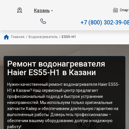
Наш сервисный центр с
Казань
Спар
▼
+7 (800) 302-39-0
Главная
/
Водонагреватель
/
ES55-H1
Ремонт водонагревателя
Haier ES55-H1 в Казани
Нужен качественный ремонт водонагревателя Haier ES55-
H1 в Казани? Наш сервисный центр предлагает
профессиональный подход и быстрое устранение
неисправностей. Мы используем только оригинальные
запчасти Хайер и обеспечиваем длительную гарантию на
выполненные работы. Доверьтесь профессионалам –
обеспечим вашему оборудованию долгую и надежную
работу!