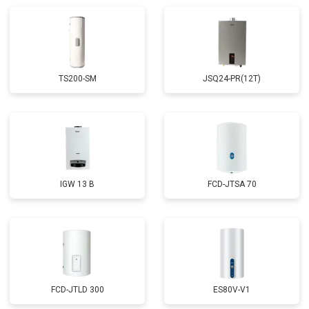
Замена мембраны
от 3749 ₽
Заказать
TS200-SM
JSQ24-PR(12T)
IGW 13 B
FCD-JTSA 70
FCD-JTLD 300
ES80V-V1