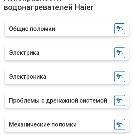
водонагревателей Haier
Ремонт платы управления
от 5250 ₽
Заказать
(восстановление)
Замена платы управления
от 3900 ₽
Заказать
Общие поломки
Замена мембраны
от 3749 ₽
Заказать
Электрика
Электроника
Проблемы с дренажной системой
Механические поломки