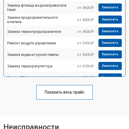
Замена фланца водонагревателя
от 4600 ₽
Заказать
Haier
Замена предохранительного
от 4000 ₽
Заказать
клапана
Замена термопредохранителя
от 4000 ₽
Заказать
Ремонт модуля управления
от 3450 ₽
Заказать
Замена индикаторной лампы
от 3600 ₽
Заказать
Замена терморегулятора
от 3550 ₽
Заказать
Замена ТЭН водонагревателя Haier
от 5800 ₽
Заказать
Замена клапана давления
от 3990 ₽
Заказать
Показать весь прайс
Замена термостата
от 3590 ₽
Заказать
Ремонт/замена датчика
от 3500 ₽
Заказать
температуры
Ремонт электропроводки
от 3550 ₽
Заказать
Неисправности