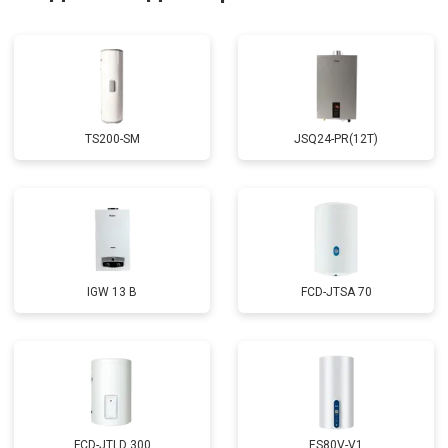
TS200-SM
JSQ24-PR(12T)
IGW 13 B
FCD-JTSA 70
FCD-JTLD 300
ES80V-V1