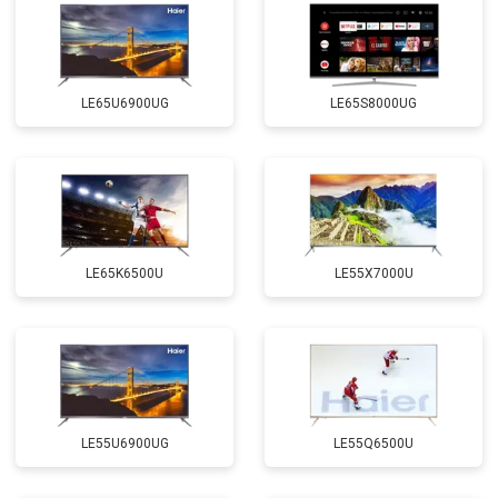
LE65U6900UG
LE65S8000UG
LE65K6500U
LE55X7000U
LE55U6900UG
LE55Q6500U