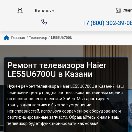
Наш сервисный центр с
Казань
Спар
▼
+7 (800) 302-39-0
Главная
/
Телевизор
/
LE55U6700U
Ремонт телевизора Haier
LE55U6700U в Казани
Нужен ремонт телевизора Haier LE55U6700U в Казани? Наш
сервисный центр предлагает высококачественный сервис
по восстановлению техники Хайер. Мы гарантируем
точную диагностику и быстрое устранение
неисправностей, используя современное оборудование и
сертифицированные запчасти. Обращайтесь к нам и ваш
телевизор будет функционировать как новый!