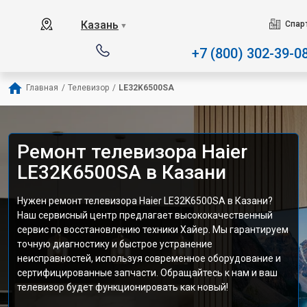
Наш сервисный центр сп
Казань
Спар
▼
+7 (800) 302-39-0
Главная
/
Телевизор
/
LE32K6500SA
Ремонт телевизора Haier
LE32K6500SA в Казани
Нужен ремонт телевизора Haier LE32K6500SA в Казани?
Наш сервисный центр предлагает высококачественный
сервис по восстановлению техники Хайер. Мы гарантируем
точную диагностику и быстрое устранение
неисправностей, используя современное оборудование и
сертифицированные запчасти. Обращайтесь к нам и ваш
телевизор будет функционировать как новый!