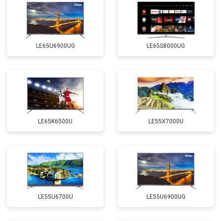
LE65U6900UG
LE65S8000UG
LE65K6500U
LE55X7000U
LE55U6700U
LE55U6900UG