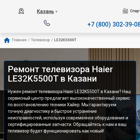
Наш сервисный центр с
Казань
Спар
▼
+7 (800) 302-39-0
Главная
/
Телевизор
/
LE32K5500T
Ремонт телевизора Haier
LE32K5500T в Казани
Нужен ремонт телевизора Haier LE32K5500T в Казани? Наш
сервисный центр предлагает высококачественный сервис
по восстановлению техники Хайер. Мы гарантируем
точную диагностику и быстрое устранение
неисправностей, используя современное оборудование и
сертифицированные запчасти. Обращайтесь к нам и ваш
телевизор будет функционировать как новый!