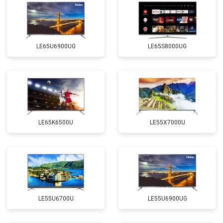
LE65U6900UG
LE65S8000UG
LE65K6500U
LE55X7000U
LE55U6700U
LE55U6900UG