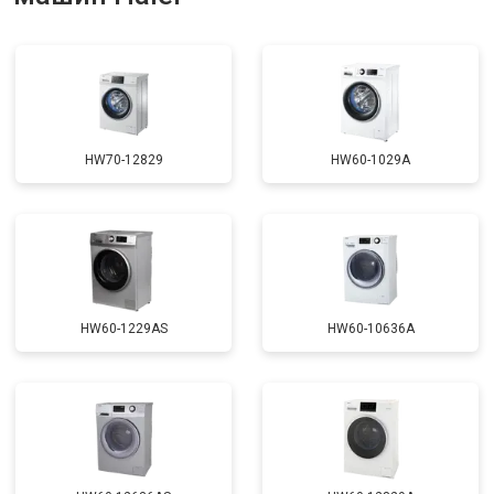
Ремонт или замена патрубка
от 3250 ₽
Заказать
Ремонт платы управления
от 2450 ₽
Заказать
(восстановление)
Корпусный ремонт (замена резинок,
от 1850 ₽
Заказать
креплений, кнопок)
HW70-12829
HW60-1029A
Замена крестовины
от 2750 ₽
Заказать
Замена щёток
от 3100 ₽
Заказать
Замена амортизаторов
от 2000 ₽
Заказать
Замена подшипников
от 2800 ₽
Заказать
HW60-1229AS
HW60-10636A
Замена мотора
от 3800 ₽
Заказать
Ремонт/замена датчика
от 2200 ₽
Заказать
температуры
Замена ТЭН
от 2300 ₽
Заказать
Замена блока управления
от 3600 ₽
Заказать