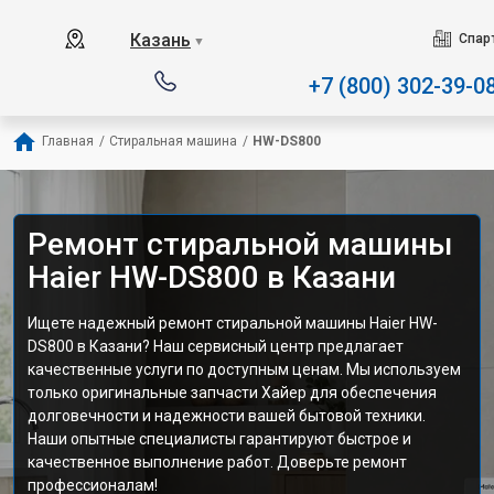
Наш сервисный центр спе
Казань
Спар
▼
+7 (800) 302-39-0
Главная
/
Стиральная машина
/
HW-DS800
Ремонт стиральной машины
Haier HW-DS800 в Казани
Ищете надежный ремонт стиральной машины Haier HW-
DS800 в Казани? Наш сервисный центр предлагает
качественные услуги по доступным ценам. Мы используем
только оригинальные запчасти Хайер для обеспечения
долговечности и надежности вашей бытовой техники.
Наши опытные специалисты гарантируют быстрое и
качественное выполнение работ. Доверьте ремонт
профессионалам!