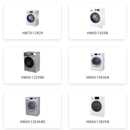
Ремонт или замена патрубка
от 3250 ₽
Заказать
Ремонт платы управления
от 2450 ₽
Заказать
(восстановление)
Корпусный ремонт (замена резинок,
от 1850 ₽
Заказать
креплений, кнопок)
HW70-12829
HW60-1029A
Замена крестовины
от 2750 ₽
Заказать
Замена щёток
от 3100 ₽
Заказать
Замена амортизаторов
от 2000 ₽
Заказать
Замена подшипников
от 2800 ₽
Заказать
HW60-1229AS
HW60-10636A
Замена мотора
от 3800 ₽
Заказать
Ремонт/замена датчика
от 2200 ₽
Заказать
температуры
Замена ТЭН
от 2300 ₽
Заказать
Замена блока управления
от 3600 ₽
Заказать
HW60-12636AS
HW60-12829A