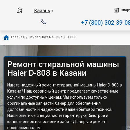
Наш сервисный центр спе
Казань
Спар
▼
+7 (800) 302-39-0
Главная
/
Стиральная машина
/
D-808
Ремонт стиральной машины
Haier D-808 в Казани
Ищете надежный ремонт стиральной машины Haier D-808 в
Казани? Наш сервисный центр предлагает качественные
услуги по доступным ценам. Мы используем только
оригинальные запчасти Хайер для обеспечения
долговечности и надежности вашей бытовой техники.
Наши опытные специалисты гарантируют быстрое и
качественное выполнение работ. Доверьте ремонт
профессионалам!