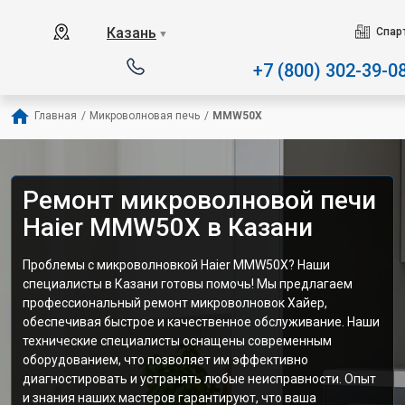
Наш сервисный центр с
Казань
Спар
▼
+7 (800) 302-39-0
Главная
/
Микроволновая печь
/
MMW50X
Ремонт микроволновой печи
Haier MMW50X в Казани
Проблемы с микроволновкой Haier MMW50X? Наши
специалисты в Казани готовы помочь! Мы предлагаем
профессиональный ремонт микроволновок Хайер,
обеспечивая быстрое и качественное обслуживание. Наши
технические специалисты оснащены современным
оборудованием, что позволяет им эффективно
диагностировать и устранять любые неисправности. Опыт
и знания наших мастеров гарантируют, что ваша