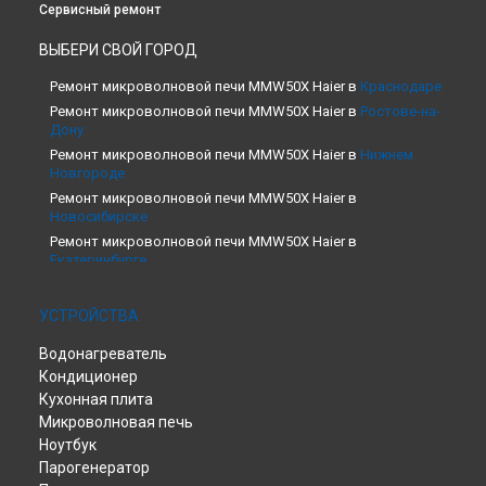
Сервисный ремонт
ВЫБЕРИ СВОЙ ГОРОД
Ремонт микроволновой печи MMW50X Haier в
Краснодаре
Ремонт микроволновой печи MMW50X Haier в
Ростове-на-
Дону
Ремонт микроволновой печи MMW50X Haier в
Нижнем
Новгороде
Ремонт микроволновой печи MMW50X Haier в
Новосибирске
Ремонт микроволновой печи MMW50X Haier в
Екатеринбурге
Ремонт микроволновой печи MMW50X Haier в
Казани
Ремонт микроволновой печи MMW50X Haier в
Москве
УСТРОЙСТВА
Ремонт микроволновой печи MMW50X Haier в
Санкт-
Водонагреватель
Петербурге
Кондиционер
Кухонная плита
Микроволновая печь
Ноутбук
Парогенератор