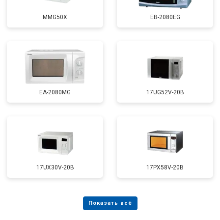
MMG50X
EB-2080EG
EA-2080MG
17UG52V-20B
17UX30V-20B
17PX58V-20B