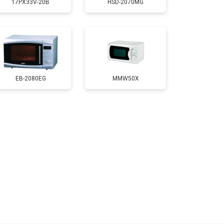
17PX33V-20B
HSD-2070MG
т 3500 ₽
Заказать
т 4500 ₽
Заказать
EB-2080EG
MMW50X
т 2400 ₽
Заказать