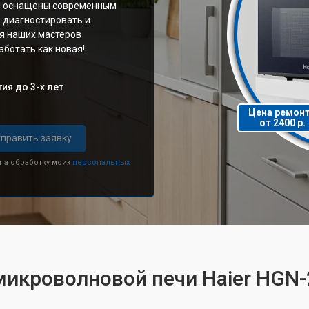
ы оснащены современным
 диагностировать и
ия наших мастеров
аботать как новая!
ия до 3-х лет
Цена ремон
от 2400 р.
править заявку
 на обработку моих
персональных
 микроволновой печи Haier HG