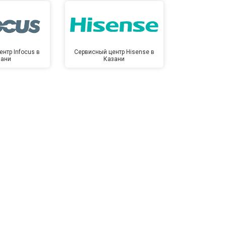
нтр Infocus в
Сервисный центр Hisense в
Сервисный ц
зани
Казани
Ка