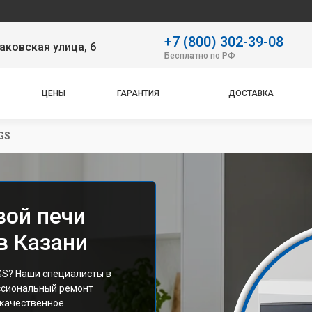
Н
+7 (800) 302-39-08
аковская улица, 6
Бесплатно по РФ
ЦЕНЫ
ГАРАНТИЯ
ДОСТАВКА
GS
вой печи
в Казани
GS? Наши специалисты в
ссиональный ремонт
 качественное