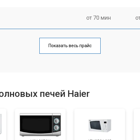
от 70 мин
о
ри
от 100 мин
о
Показать весь прайс
от 70 мин
о
от 90 мин
о
олновых печей Haier
от 60 мин
о
от 80 мин
о