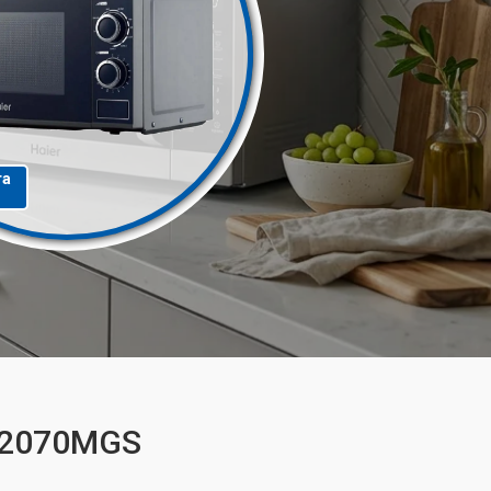
та
N-2070MGS