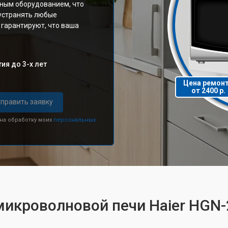
ным оборудованием, что
устранять любые
 гарантируют, что ваша
ия до 3-х лет
Цена ремон
от 2400 р.
править заявку
 на обработку моих
персональных
микроволновой печи Haier HGN