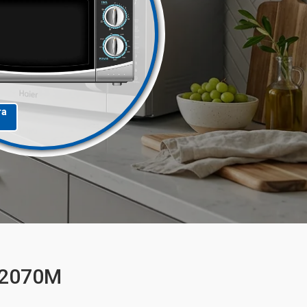
та
-2070M