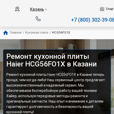
Наш сервисный центр с
Казань
Спар
▼
+7 (800) 302-39-0
Главная
/
Кухонная плита
/
HCG56FO1X
Ремонт кухонной плиты
Haier HCG56FO1X в Казани
Ремонт кухонной плиты Haier HCG56FO1X в Казани теперь
проще, чем когда-либо! Наш сервисный центр предлагает
высококачественный и надежный сервис. Мы
обеспечиваем бесперебойную работу вашей техники
Хайер, используя передовые методы ремонта и
оригинальные запчасти. Наш опыт и внимание к деталям
гарантируют долговечность и безопасность вашей
кухонной плиты!