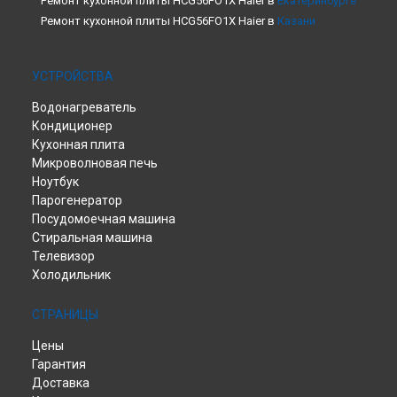
Ремонт кухонной плиты HCG56FO1X Haier в
Екатеринбурге
Ремонт кухонной плиты HCG56FO1X Haier в
Казани
Ремонт кухонной плиты HCG56FO1X Haier в
Москве
Ремонт кухонной плиты HCG56FO1X Haier в
Санкт-
УСТРОЙСТВА
Петербурге
Водонагреватель
Кондиционер
Кухонная плита
Микроволновая печь
Ноутбук
Парогенератор
Посудомоечная машина
Стиральная машина
Телевизор
Холодильник
СТРАНИЦЫ
Цены
Гарантия
Доставка