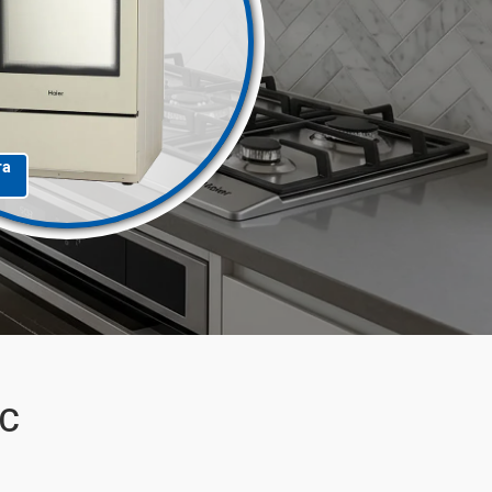
та
2C