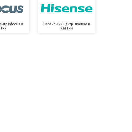
нтр Infocus в
Сервисный центр Hisense в
Сервисный ц
зани
Казани
Ка