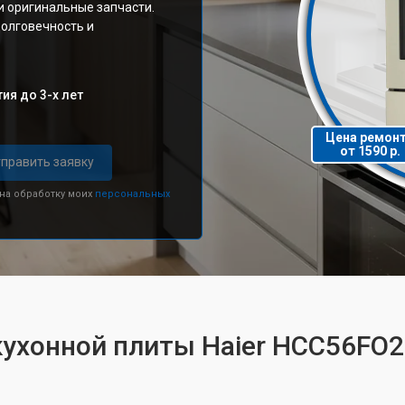
и оригинальные запчасти.
долговечность и
ия до 3-х лет
Цена ремон
от 1590 р.
править заявку
 на обработку моих
персональных
кухонной плиты Haier HCC56FO