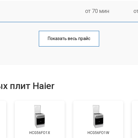
от 70 мин
о
ния
от 120 мин
о
Показать весь прайс
от 50 мин
о
от 100 мин
о
х плит Haier
от 60 мин
о
от 90 мин
о
HCG56FO1X
HCG56FO1W