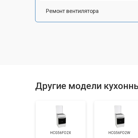
Ремонт вентилятора
Замена платы сенсорного управле
Ремонт модуля управления
Замена ТЭН
Другие модели кухонны
Замена таймера
Замена термостата
HCG56FO2X
HCG56FO2W