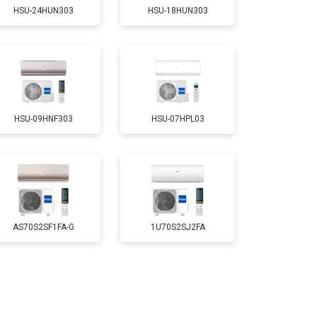
HSU-24HUN303
HSU-18HUN303
HSU-09HNF303
HSU-07HPL03
AS70S2SF1FA-G
1U70S2SJ2FA