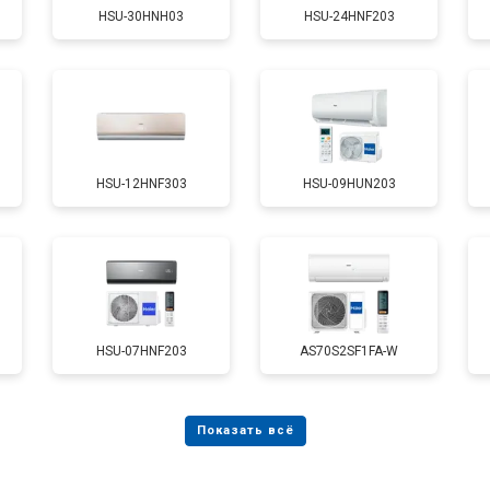
HSU-30HNH03
HSU-24HNF203
HSU-12HNF303
HSU-09HUN203
HSU-07HNF203
AS70S2SF1FA-W