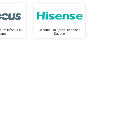
нтр Infocus в
Сервисный центр Hisense в
Сервисный ц
зани
Казани
Ка