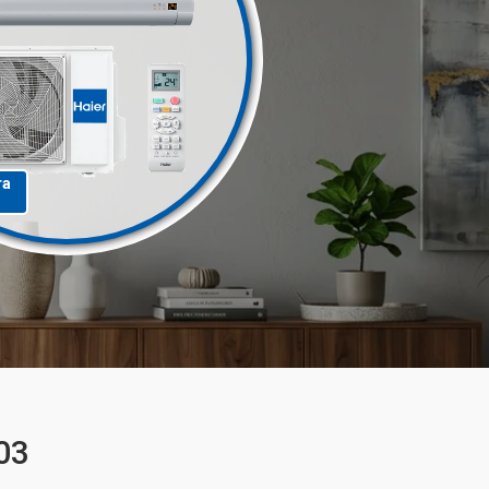
та
03