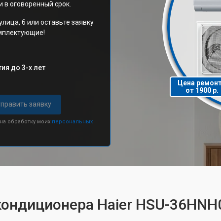
 в оговоренный срок.
улица, 6 или оставьте заявку
омплектующие!
ия до 3-х лет
Цена ремон
от 1900 р.
править заявку
 на обработку моих
персональных
кондиционера Haier HSU-36HNH