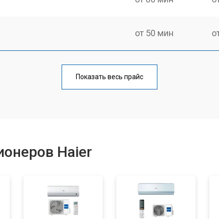
от 50 мин
о
от 80 мин
о
Показать весь прайс
онеров Haier