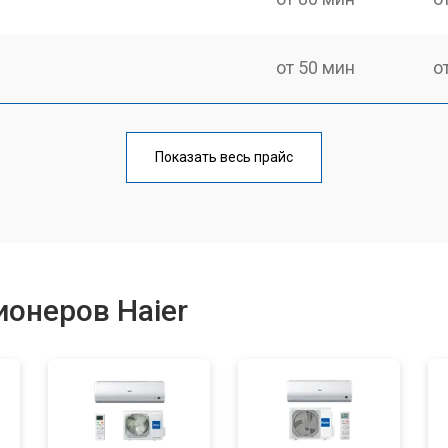
от 50 мин
о
от 80 мин
о
Показать весь прайс
онеров Haier