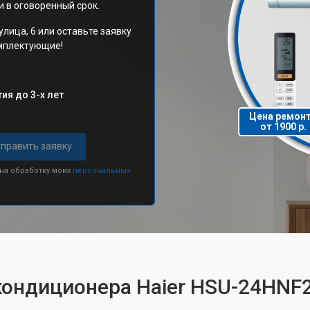
 в оговоренный срок.
улица, 6 или оставьте заявку
омплектующие!
ия до 3-х лет
Цена ремон
от 1900 р.
править заявку
 на обработку моих
персональных
кондиционера Haier HSU-24HNF