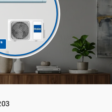
та
203