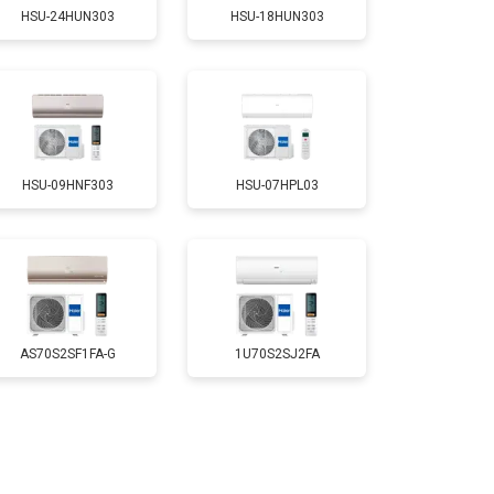
HSU-24HUN303
HSU-18HUN303
HSU-09HNF303
HSU-07HPL03
AS70S2SF1FA-G
1U70S2SJ2FA