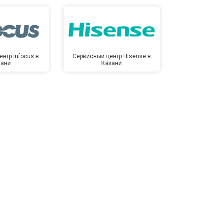
нтр Infocus в
Сервисный центр Hisense в
Сервисный ц
зани
Казани
Ка