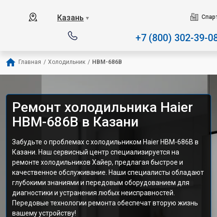
Наш сервисный центр сп
Казань
Спар
▼
+7 (800) 302-39-0
Главная
/
Холодильник
/
HBM-686B
Ремонт холодильника Haier
HBM-686B в Казани
Забудьте о проблемах с холодильником Haier HBM-686B в
Казани. Наш сервисный центр специализируется на
ремонте холодильников Хайер, предлагая быстрое и
качественное обслуживание. Наши специалисты обладают
глубокими знаниями и передовым оборудованием для
диагностики и устранения любых неисправностей.
Передовые технологии ремонта обеспечат вторую жизнь
вашему устройству!