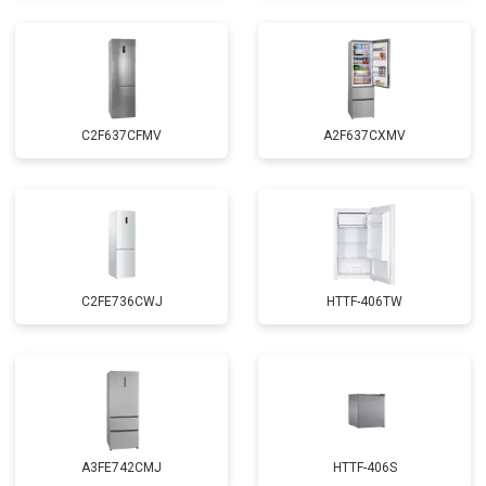
C2F637CFMV
A2F637CXMV
C2FE736CWJ
HTTF-406TW
A3FE742CMJ
HTTF-406S