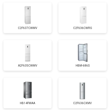
Замена реле
от 2550 ₽
Заказать
Устранение утечки хладагента
от 1900 ₽
Заказать
C2F637CWMV
C2F636CWRG
A2F635CWMV
HBM-686S
HB14FMAA
C2F636CXMV