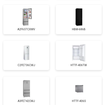
A2F637CXMV
HBM-686B
C2FE736CWJ
HTTF-406TW
A3FE742CMJ
HTTF-406S