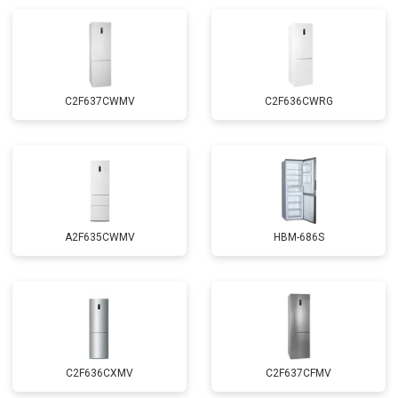
Замена реле
от 2550 ₽
Заказать
Устранение утечки хладагента
от 1900 ₽
Заказать
C2F637CWMV
C2F636CWRG
A2F635CWMV
HBM-686S
C2F636CXMV
C2F637CFMV